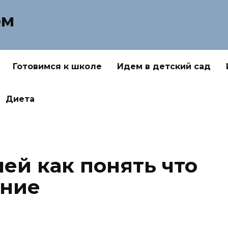
ом
Готовимся к школе
Идем в детский сад
Диета
ей как понять что
ение