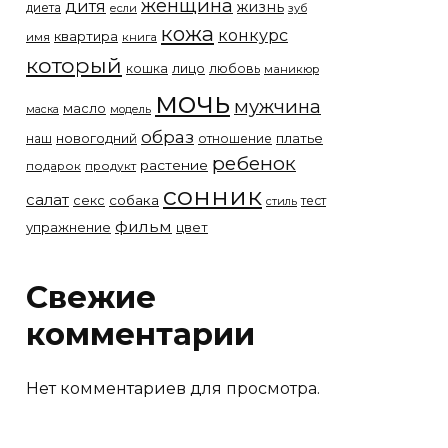
женщина
дитя
жизнь
диета
если
зуб
кожа
конкурс
квартира
имя
книга
который
лицо
кошка
любовь
маникюр
мочь
мужчина
масло
модель
маска
образ
новогодний
платье
наш
отношение
ребенок
растение
подарок
продукт
сонник
салат
собака
секс
тест
стиль
фильм
упражнение
цвет
Свежие
комментарии
Нет комментариев для просмотра.