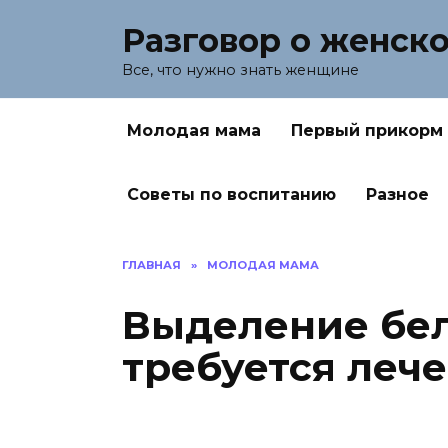
Перейти
Разговор о женск
к
содержанию
Все, что нужно знать женщине
Молодая мама
Первый прикорм
Советы по воспитанию
Разное
ГЛАВНАЯ
»
МОЛОДАЯ МАМА
Выделение бел
требуется леч