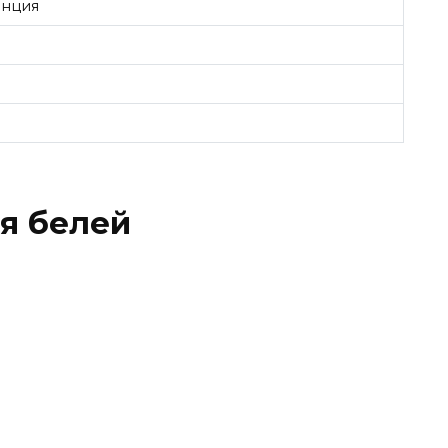
енция
я белей