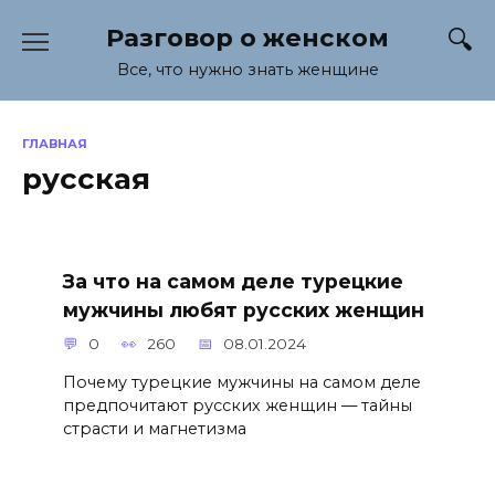
Перейти
Разговор о женском
к
содержанию
Все, что нужно знать женщине
ГЛАВНАЯ
русская
За что на самом деле турецкие
мужчины любят русских женщин
0
260
08.01.2024
Почему турецкие мужчины на самом деле
предпочитают русских женщин — тайны
страсти и магнетизма