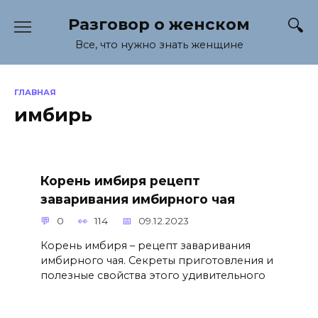
Перейти
Разговор о женском
к
содержанию
Все, что нужно знать женщине
ГЛАВНАЯ
имбирь
Корень имбиря рецепт
заваривания имбирного чая
0
114
09.12.2023
Корень имбиря – рецепт заваривания
имбирного чая. Секреты приготовления и
полезные свойства этого удивительного