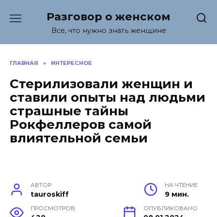
Перейти
Разговор о женском
к
содержанию
Все, что нужно знать женщине
ГЛАВНАЯ
»
ИНТЕРЕСНОЕ
Стерилизовали женщин и
ставили опыты над людьми
страшные тайны
Рокфеллеров самой
влиятельной семьи
АВТОР
НА ЧТЕНИЕ
tauroskiff
9 мин.
ПРОСМОТРОВ
ОПУБЛИКОВАНО