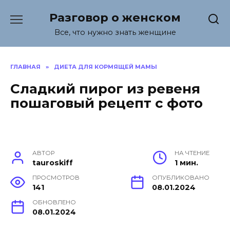
Перейти
Разговор о женском
к
содержанию
Все, что нужно знать женщине
ГЛАВНАЯ
»
ДИЕТА ДЛЯ КОРМЯЩЕЙ МАМЫ
Сладкий пирог из ревеня
пошаговый рецепт с фото
АВТОР
НА ЧТЕНИЕ
tauroskiff
1 мин.
ПРОСМОТРОВ
ОПУБЛИКОВАНО
141
08.01.2024
ОБНОВЛЕНО
08.01.2024