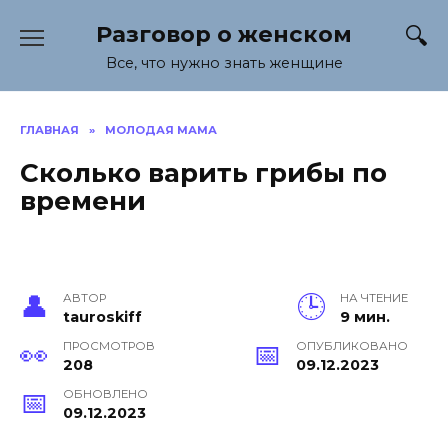
Перейти
Разговор о женском
к
содержанию
Все, что нужно знать женщине
ГЛАВНАЯ
»
МОЛОДАЯ МАМА
Сколько варить грибы по
времени
АВТОР
НА ЧТЕНИЕ
tauroskiff
9 мин.
ПРОСМОТРОВ
ОПУБЛИКОВАНО
208
09.12.2023
ОБНОВЛЕНО
09.12.2023