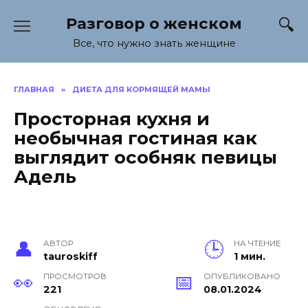
Перейти
Разговор о женском
к
содержанию
Все, что нужно знать женщине
ГЛАВНАЯ
»
ДИЕТА ДЛЯ КОРМЯЩЕЙ МАМЫ
Просторная кухня и
необычная гостиная как
выглядит особняк певицы
Адель
АВТОР
НА ЧТЕНИЕ
tauroskiff
1 мин.
ПРОСМОТРОВ
ОПУБЛИКОВАНО
221
08.01.2024