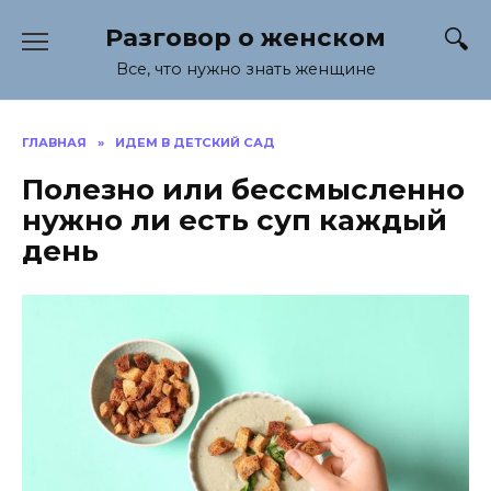
Перейти
Разговор о женском
к
содержанию
Все, что нужно знать женщине
ГЛАВНАЯ
»
ИДЕМ В ДЕТСКИЙ САД
Полезно или бессмысленно
нужно ли есть суп каждый
день