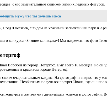
месяцев, с его замечательным снимком зимних ледяных фигурок.
сообщить мужу что ты хочешь секса
 1 год 9 месяцев, с видом на красивый заснеженный парк и Арсен
его конкурса «Зимние каникулы»! Мы надеемся, что фото Тихона
Петергоф
ван Воробей из города Петергоф. Ему всего 10 месяцев, но он у
проведенные в красивом городе Петергоф.
ря своим очаровательным кадрам. На фотографии видно, что у м
 композиции. Необычным получился портрет Ивана, где он напол
ом конкурсе и желаем ему дальнейших успехов в фотографии. В