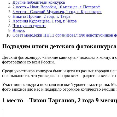
Другие победители конкурса
2 место – Иван Воробей, 10 месяцев, г. Петергоф
3 место – Савелий Муравьев, 1 год, г. Красноярск
Никита Пронин, 2 года, г. Тверь
Арсения Кудрявцева, 1 год, г. Чехов
Что нужно сделать
Видео:
Совет молодежи ПНТЗ организовал для новотрубников ф
Подводим итоги детского фотоконкурс
Детский фотоконкурс «Зимние каникулы» подошел к концу, и 
фотографами со всей России.
Среди участников конкурса были и дети из разных городов на
показывают то, что универсально для всех – радость и веселье 
Участники конкурса показали высокий уровень мастерства. Мы
фото вдохновило нас и подарило огромное количество эмоций 
1 место – Тихон Тарганов, 2 года 9 месяц