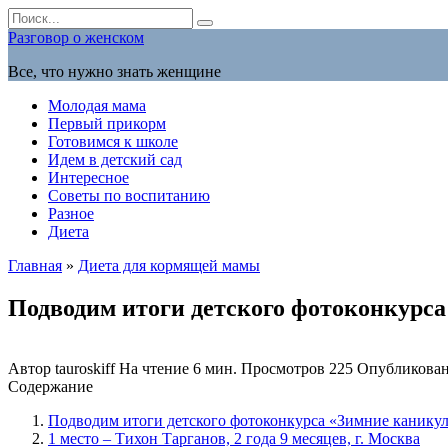
Перейти
Search
к
for:
Разговор о женском
содержанию
Все, что нужно знать женщине
Молодая мама
Первый прикорм
Готовимся к школе
Идем в детский сад
Интересное
Советы по воспитанию
Разное
Диета
Главная
»
Диета для кормящей мамы
Подводим итоги детского фотоконкурс
Автор
tauroskiff
На чтение
6 мин.
Просмотров
225
Опубликова
Содержание
Подводим итоги детского фотоконкурса «Зимние канику
1 место – Тихон Тарганов, 2 года 9 месяцев, г. Москва