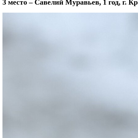
3 место – Савелий Муравьев, 1 год, г. К