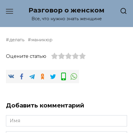
Перейти
Разговор о женском
к
содержанию
Все, что нужно знать женщине
делать
маникюр
Оцените статью
Добавить комментарий
Имя
*