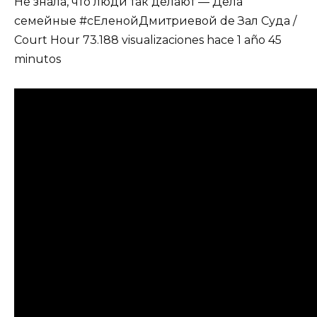
Не знала, что люди так делают — Дела
семейные #сЕленойДмитриевой de Зал Суда /
Court Hour 73.188 visualizaciones hace 1 año 45
minutos