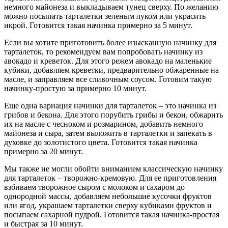
немного майонеза и выкладываем тунец сверху. По желанию
можно посыпать тарталетки зеленым луком или украсить
икрой. Готовится такая начинка примерно за 5 минут.
Если вы хотите приготовить более изысканную начинку для
тарталеток, то рекомендуем вам попробовать начинку из
авокадо и креветок. Для этого режем авокадо на маленькие
кубики, добавляем креветки, предварительно обжаренные на
масле, и заправляем все сливочным соусом. Готовим такую
начинку-простую за примерно 10 минут.
Еще одна вариация начинки для тарталеток – это начинка из
грибов и бекона. Для этого порубить грибы и бекон, обжарить
их на масле с чесноком и розмарином, добавить немного
майонеза и сыра, затем выложить в тарталетки и запекать в
духовке до золотистого цвета. Готовится такая начинка
примерно за 20 минут.
Мы также не могли обойти вниманием классическую начинку
для тарталеток – творожно-кремовую. Для ее приготовления
взбиваем творожное сыром с молоком и сахаром до
однородной массы, добавляем небольшие кусочки фруктов
или ягод, украшаем тарталетки сверху кубиками фруктов и
посыпаем сахарной пудрой. Готовится такая начинка-простая
и быстрая за 10 минут.