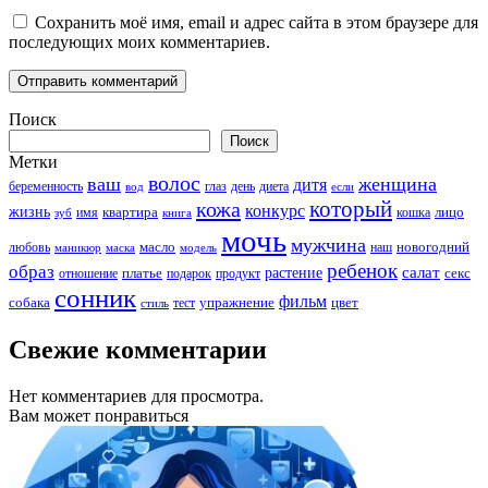
Сохранить моё имя, email и адрес сайта в этом браузере для
последующих моих комментариев.
Поиск
Поиск
Метки
волос
ваш
женщина
дитя
беременность
день
диета
вод
глаз
если
который
кожа
конкурс
жизнь
квартира
лицо
кошка
зуб
имя
книга
мочь
мужчина
новогодний
любовь
масло
наш
маникюр
модель
маска
ребенок
образ
салат
платье
растение
отношение
подарок
продукт
секс
сонник
фильм
собака
упражнение
тест
цвет
стиль
Свежие комментарии
Нет комментариев для просмотра.
Вам может понравиться