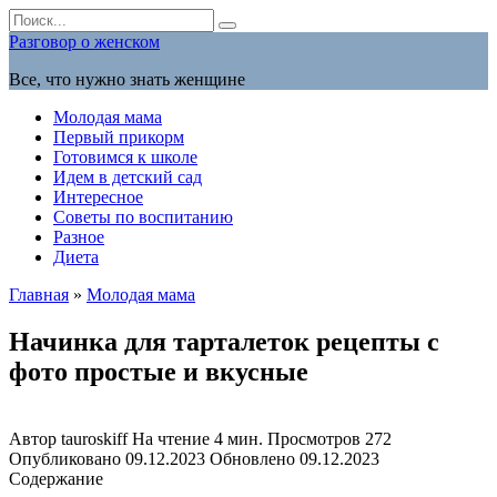
Перейти
Search
к
for:
Разговор о женском
содержанию
Все, что нужно знать женщине
Молодая мама
Первый прикорм
Готовимся к школе
Идем в детский сад
Интересное
Советы по воспитанию
Разное
Диета
Главная
»
Молодая мама
Начинка для тарталеток рецепты с
фото простые и вкусные
Автор
tauroskiff
На чтение
4 мин.
Просмотров
272
Опубликовано
09.12.2023
Обновлено
09.12.2023
Содержание