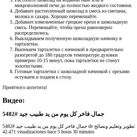
микроволновой печи до полностью жидкого состояния.
Добавьте растопленный шоколад в смесь из сметаны,
молока и сахара. Хорошо перемешайте.
Добавьте измельченные грецкие орехи в шоколадную
смесь. Перемешайте, чтобы орехи равномерно
распределились.
Выкладываем полученную шоколадную начинку в
тарталетки.
Выпекаем тарталетки с начинкой в предварительно
разогретой до 180 градусов температуре духовки
примерно 10-15 минут, пока тарталетки не станут
золотистыми.
Готовые тарталетки с шоколадной начинкой с орехами
остужаем и подаем к столу.
Приятного аппетита!
Видео:
جمال فاخر كل يوم من يد طبيب جيد #5482
جمال فاخر كل يوم من يد طبيب جيد #5482 de تطوير وتعليم ونصائح
42.471 visualizaciones hace 5 horas 30 minutos