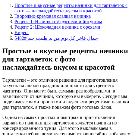
Простые и вкусные рецепты начинки для тарталеток с
фото — наслаждайтесь вкусом и красотой
Творожно-кремовая сладкая начинка
Рецепт 1: Начинка с фруктами и йогуртом
Рецепт 2: Шоколадная начинка с орехами
Видео:
جمال فاخر كل يوم من يد طبيب جيد #5482
Простые и вкусные рецепты начинки
для тарталеток с фото —
наслаждайтесь вкусом и красотой
Тарталетки – это отличное решение для приготовления
закусок на любой праздник или просто для утреннего
чаепития. Они могут быть самыми разнообразными, в
зависимости от начинки, которую вы выберете. Сегодня мы
поделимся с вами простыми и вкусными рецептами начинки
для тарталеток, а также покажем фото готовых блюд.
Одним из самых простых и быстрых в приготовлении
вариантов начинки для тарталеток является начинка из
консервированного тунца. Для этого выкладываем в
тарталетки небольшими кусочками отварное яйцо, добавляем