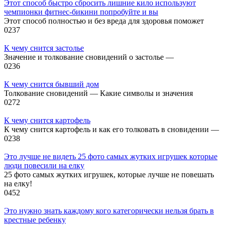
Этот способ быстро сбросить лишние кило используют
чемпионки фитнес-бикини попробуйте и вы
Этот способ полностью и без вреда для здоровья поможет
0
237
К чему снится застолье
Значение и толкование сновидений о застолье —
0
236
К чему снится бывший дом
Толкование сновидений — Какие символы и значения
0
272
К чему снится картофель
К чему снится картофель и как его толковать в сновидении —
0
238
Это лучше не видеть 25 фото самых жутких игрушек которые
люди повесили на елку
25 фото самых жутких игрушек, которые лучше не повешать
на елку!
0
452
Это нужно знать каждому кого категорически нельзя брать в
крестные ребенку