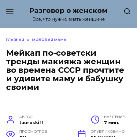
Перейти
Разговор о женском
к
содержанию
Все, что нужно знать женщине
ГЛАВНАЯ
»
МОЛОДАЯ МАМА
Мейкап по-советски
тренды макияжа женщин
во времена СССР прочтите
и удивите маму и бабушку
своими
АВТОР
НА ЧТЕНИЕ
tauroskiff
7 мин.
ПРОСМОТРОВ
ОПУБЛИКОВАНО