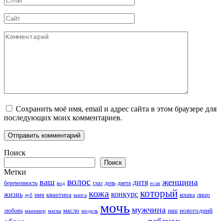
*
Сайт
Комментарий
Сохранить моё имя, email и адрес сайта в этом браузере для
последующих моих комментариев.
Поиск
Поиск
Метки
волос
ваш
женщина
дитя
беременность
день
диета
вод
глаз
если
который
кожа
конкурс
жизнь
квартира
лицо
кошка
зуб
имя
книга
мочь
мужчина
новогодний
любовь
масло
наш
маникюр
модель
маска