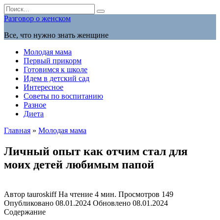
Перейти
Search
к
for:
Разговор о женском
содержанию
Все, что нужно знать женщине
Молодая мама
Первый прикорм
Готовимся к школе
Идем в детский сад
Интересное
Советы по воспитанию
Разное
Диета
Главная
»
Молодая мама
Личный опыт как отчим стал для
моих детей любимым папой
Автор
tauroskiff
На чтение
4 мин.
Просмотров
149
Опубликовано
08.01.2024
Обновлено
08.01.2024
Содержание