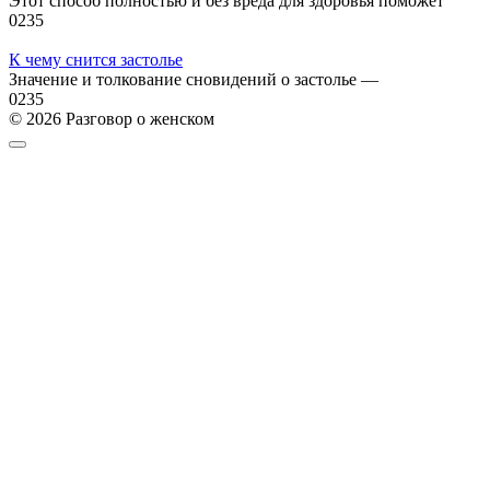
Этот способ полностью и без вреда для здоровья поможет
0
235
К чему снится застолье
Значение и толкование сновидений о застолье —
0
235
© 2026 Разговор о женском