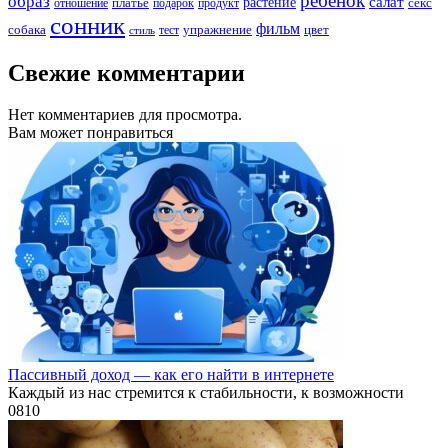
ребенок
образ
салат
платье
растение
отношение
подарок
продукт
секс
сонник
фильм
собака
упражнение
тест
цвет
стиль
Свежие комментарии
Нет комментариев для просмотра.
Вам может понравиться
Пассивный доход — как его найти в интернете
Каждый из нас стремится к стабильности, к возможности
0
810