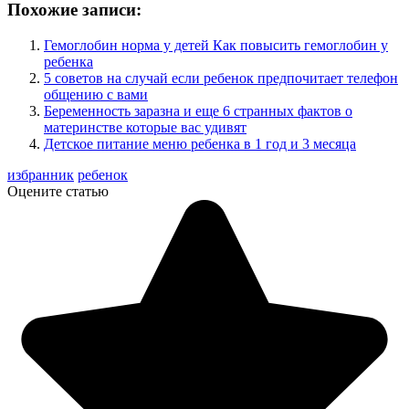
Похожие записи:
Гемоглобин норма у детей Как повысить гемоглобин у
ребенка
5 советов на случай если ребенок предпочитает телефон
общению с вами
Беременность заразна и еще 6 странных фактов о
материнстве которые вас удивят
Детское питание меню ребенка в 1 год и 3 месяца
избранник
ребенок
Оцените статью