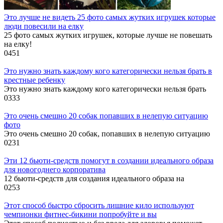
Это лучше не видеть 25 фото самых жутких игрушек которые
люди повесили на елку
25 фото самых жутких игрушек, которые лучше не повешать
на елку!
0
451
Это нужно знать каждому кого категорически нельзя брать в
крестные ребенку
Это нужно знать каждому кого категорически нельзя брать
0
333
Это очень смешно 20 собак попавших в нелепую ситуацию
фото
Это очень смешно 20 собак, попавших в нелепую ситуацию
0
231
Эти 12 бьюти-средств помогут в создании идеального образа
для новогоднего корпоратива
12 бьюти-средств для создания идеального образа на
0
253
Этот способ быстро сбросить лишние кило используют
чемпионки фитнес-бикини попробуйте и вы