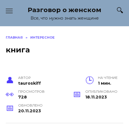
Перейти
Разговор о женском
к
содержанию
Все, что нужно знать женщине
ГЛАВНАЯ
»
ИНТЕРЕСНОЕ
книга
АВТОР
НА ЧТЕНИЕ
tauroskiff
1 мин.
ПРОСМОТРОВ
ОПУБЛИКОВАНО
728
18.11.2023
ОБНОВЛЕНО
20.11.2023