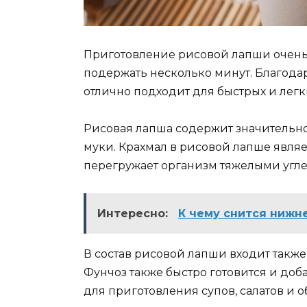
Приготовление рисовой лапши очень 
подержать несколько минут. Благода
отлично подходит для быстрых и легк
Рисовая лапша содержит значительн
муки. Крахмал в рисовой лапше явля
перегружает организм тяжелыми угл
Интересно:
К чему снится нижн
В состав рисовой лапши входит также
Фунчоз также быстро готовится и доб
для приготовления супов, салатов и 