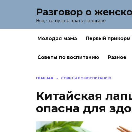
Перейти
Разговор о женск
к
содержанию
Все, что нужно знать женщине
Молодая мама
Первый прикорм
Советы по воспитанию
Разное
ГЛАВНАЯ
»
СОВЕТЫ ПО ВОСПИТАНИЮ
Китайская лап
опасна для зд