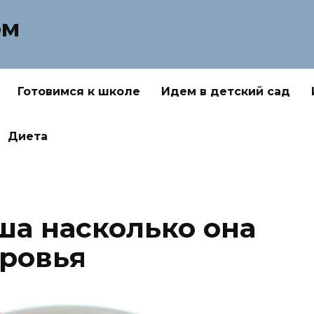
ом
Готовимся к школе
Идем в детский сад
Диета
ша насколько она
оровья