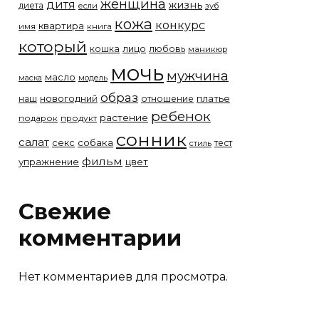
женщина
дитя
жизнь
диета
если
зуб
кожа
конкурс
квартира
имя
книга
который
лицо
кошка
любовь
маникюр
мочь
мужчина
масло
модель
маска
образ
новогодний
платье
наш
отношение
ребенок
растение
подарок
продукт
сонник
салат
собака
секс
тест
стиль
фильм
упражнение
цвет
Свежие
комментарии
Нет комментариев для просмотра.