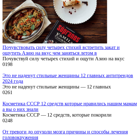
Почувствовать силу четырех стихий встретить закат и
ощутить Азию на вкус чем заняться летом в
Почувствуй силу четырех стихий и ощути Азию на вкус
0
198
Это не наденут стильные женщины 12 главных антитрендов
2024 года
Это не наденут стильные женщины — 12 главных
0
261
Косметика СССР 12 средств которые нравились нашим мамам
а вы о них знали
Косметика СССР — 12 средств, которые покорили
0
248
От тревоги до опухоли мозга причины и способы лечения
головокружения