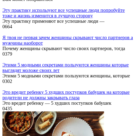
Эту практику используют все успешные люди попробуйте
тоже и жизнь изменится в лучшую сторону
Эту практику применяют все успешные люди —
0
664
Я твоя не первая зачем женщины скрывают число партнеров а
мужчины наоборот
Почему женщины скрывают число своих партнеров, тогда
0
379
Этими 5 модными секретами пользуются женщины которые
выглядят моложе своих лет
Этими 5 модными секретами пользуются женщины, которые
0
302
Это вредит ребенку 5 худших поступков бабушек на которые
родители не должны закрывать глаза
Это вредит ребенку — 5 худших поступков бабушек
0
435