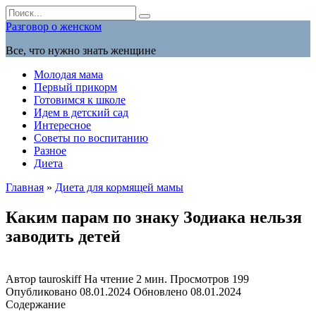
Перейти
Search
к
for:
Разговор о женском
содержанию
Все, что нужно знать женщине
Молодая мама
Первый прикорм
Готовимся к школе
Идем в детский сад
Интересное
Советы по воспитанию
Разное
Диета
Главная
»
Диета для кормящей мамы
Каким парам по знаку Зодиака нельзя
заводить детей
Автор
tauroskiff
На чтение
2 мин.
Просмотров
199
Опубликовано
08.01.2024
Обновлено
08.01.2024
Содержание