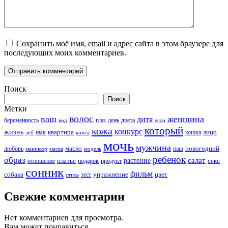
Сохранить моё имя, email и адрес сайта в этом браузере для
последующих моих комментариев.
Поиск
Поиск
Метки
волос
ваш
женщина
дитя
беременность
день
диета
вод
глаз
если
который
кожа
конкурс
жизнь
квартира
лицо
кошка
зуб
имя
книга
мочь
мужчина
новогодний
любовь
масло
наш
маникюр
модель
маска
ребенок
образ
салат
платье
растение
отношение
подарок
продукт
секс
сонник
фильм
собака
упражнение
тест
цвет
стиль
Свежие комментарии
Нет комментариев для просмотра.
Вам может понравиться