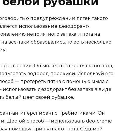
с белой рубашки
оговорить о предупреждении пятен такого
ляется использование дезодорант-
появлению неприятного запаха и пота на
тна все-таки образовались, то есть несколько
ия.
рант-ролик. Он может протереть пятно пота,
пользовать водород перекиси. Используй его
способ — протереть пятна с помощью мыла c
 — использовать дезодорант без запаха в виде
ть белый цвет своей рубашке.
рант-антиперспирант с пребиотиками. Он
ани. Шестой способ — использовать deo-creme
рая помощь» при пятнах от пота. Седьмой