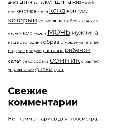
женщина
дитя
жизнь
диета
если
зуб
кожа
конкурс
квартира
имя
книга
который
лицо
кошка
любовь
маникюр
мочь
мужчина
масло
модель
маска
образ
новогодний
платье
наш
отношение
ребенок
растение
подарок
продукт
сонник
салат
собака
секс
тест
стиль
фильм
упражнение
цвет
Свежие
комментарии
Нет комментариев для просмотра.