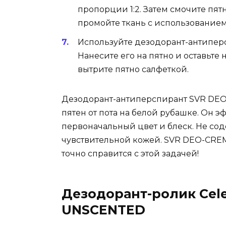
пропорции 1:2. Затем смочите пятно
промойте ткань с использованием
Используйте дезодорант-антиперс
Нанесите его на пятно и оставьте 
вытрите пятно салфеткой.
Дезодорант-антиперспирант SVR DEO
пятен от пота на белой рубашке. Он э
первоначальный цвет и блеск. Не сод
чувствительной кожей. SVR DEO-CREM
точно справится с этой задачей!
Дезодорант-ролик Cel
UNSCENTED