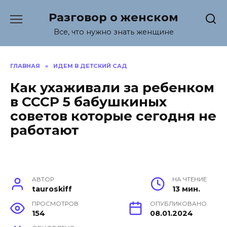
Перейти
Разговор о женском
к
содержанию
Все, что нужно знать женщине
ГЛАВНАЯ
»
ИДЕМ В ДЕТСКИЙ САД
Как ухаживали за ребенком
в СССР 5 бабушкиных
советов которые сегодня не
работают
АВТОР
НА ЧТЕНИЕ
tauroskiff
13 мин.
ПРОСМОТРОВ
ОПУБЛИКОВАНО
154
08.01.2024