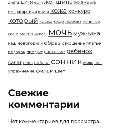
женщина
дитя
жизнь
диета
если
зуб
кожа
конкурс
квартира
имя
книга
который
лицо
кошка
любовь
маникюр
мочь
мужчина
масло
модель
маска
образ
новогодний
платье
наш
отношение
ребенок
растение
подарок
продукт
сонник
салат
собака
секс
тест
стиль
фильм
упражнение
цвет
Свежие
комментарии
Нет комментариев для просмотра.