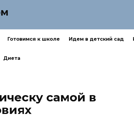
ом
Готовимся к школе
Идем в детский сад
Диета
ическу самой в
овиях