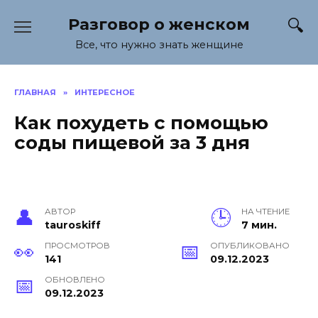
Перейти
Разговор о женском
к
содержанию
Все, что нужно знать женщине
ГЛАВНАЯ
»
ИНТЕРЕСНОЕ
Как похудеть с помощью
соды пищевой за 3 дня
АВТОР
НА ЧТЕНИЕ
tauroskiff
7 мин.
ПРОСМОТРОВ
ОПУБЛИКОВАНО
141
09.12.2023
ОБНОВЛЕНО
09.12.2023