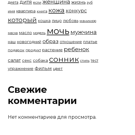
женщина
дитя
жизнь
диета
если
зуб
кожа
конкурс
квартира
имя
книга
который
лицо
кошка
любовь
маникюр
мочь
мужчина
масло
модель
маска
образ
новогодний
платье
наш
отношение
ребенок
растение
подарок
продукт
сонник
салат
собака
секс
тест
стиль
фильм
упражнение
цвет
Свежие
комментарии
Нет комментариев для просмотра.