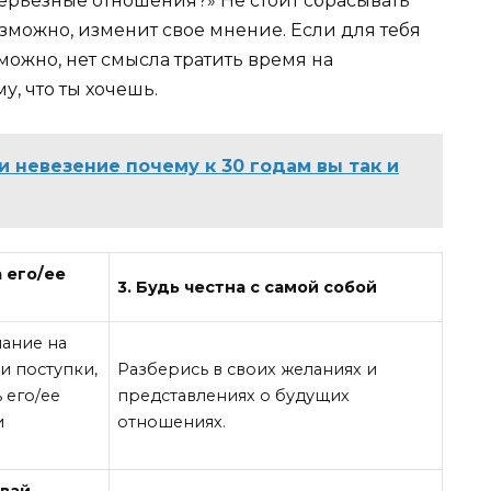
 серьезные отношения?» Не стоит сбрасывать
озможно, изменит свое мнение. Если для тебя
можно, нет смысла тратить время на
у, что ты хочешь.
 невезение почему к 30 годам вы так и
а его/ее
3. Будь честна с самой собой
ание на
 и поступки,
Разберись в своих желаниях и
 его/ее
представлениях о будущих
и
отношениях.
ивай