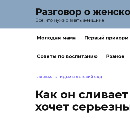
Перейти
Разговор о женск
к
содержанию
Все, что нужно знать женщине
Молодая мама
Первый прикорм
Советы по воспитанию
Разное
ГЛАВНАЯ
»
ИДЕМ В ДЕТСКИЙ САД
Как он сливает
хочет серьезн