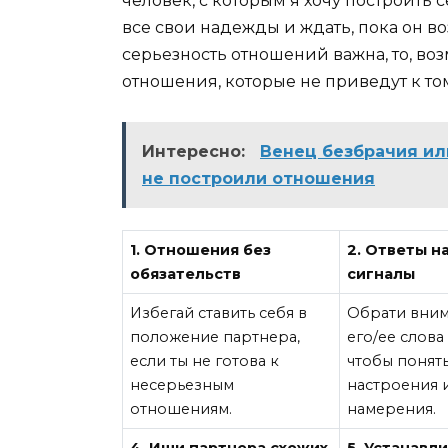
человек, с которым я хочу построить
все свои надежды и ждать, пока он в
серьезность отношений важна, то, воз
отношения, которые не приведут к том
Интересно:
Венец безбрачия или
не построили отношения
1. Отношения без
2. Ответы н
обязательств
сигналы
Избегай ставить себя в
Обрати вним
положение партнера,
его/ее слова
если ты не готова к
чтобы понять
несерьезным
настроения 
отношениям.
намерения.
4. Ищи партнера схожих
5. Устанавл