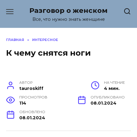
Перейти
Разговор о женском
к
содержанию
Все, что нужно знать женщине
ГЛАВНАЯ
»
ИНТЕРЕСНОЕ
К чему снятся ноги
АВТОР
НА ЧТЕНИЕ
tauroskiff
4 мин.
ПРОСМОТРОВ
ОПУБЛИКОВАНО
114
08.01.2024
ОБНОВЛЕНО
08.01.2024