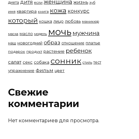
женщина
дитя
жизнь
диета
если
зуб
кожа
конкурс
квартира
имя
книга
который
лицо
кошка
любовь
маникюр
мочь
мужчина
масло
модель
маска
образ
новогодний
платье
наш
отношение
ребенок
растение
подарок
продукт
сонник
салат
собака
секс
тест
стиль
фильм
упражнение
цвет
Свежие
комментарии
Нет комментариев для просмотра.