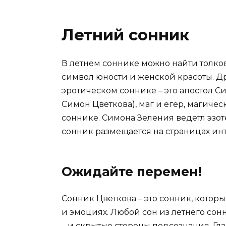
Летний сонник
В летнем соннике можно найти толков
символ юности и женской красоты. Дру
эротическом соннике – это апостол Си
Симон Цветкова), маг и егер, магичес
соннике. Симона Зеления ведетл эзот
сонник размещается на страницах инт
Ожидайте перемен!
Сонник Цветкова – это сонник, которы
и эмоциях. Любой сон из летнего сон
– и скрытые стороны подсознания. Гл