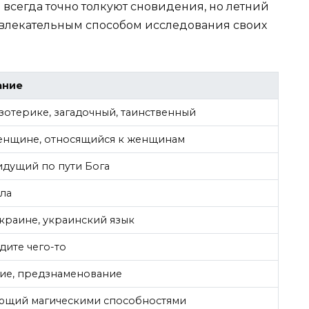
всегда точно толкуют сновидения, но летний
звлекательным способом исследования своих
ание
зотерике, загадочный, таинственный
енщине, относящийся к женщинам
 идущий по пути Бога
ла
краине, украинский язык
дите чего-то
ие, предзнаменование
ающий магическими способностями