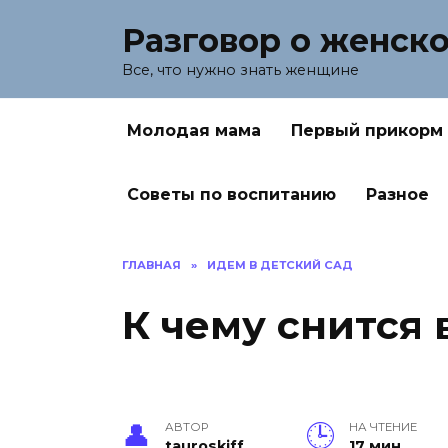
Перейти
Разговор о женск
к
содержанию
Все, что нужно знать женщине
Молодая мама
Первый прикорм
Советы по воспитанию
Разное
ГЛАВНАЯ
»
ИДЕМ В ДЕТСКИЙ САД
К чему снится 
АВТОР
НА ЧТЕНИЕ
tauroskiff
17 мин.