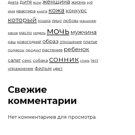
женщина
дитя
жизнь
диета
если
зуб
кожа
конкурс
квартира
имя
книга
который
лицо
кошка
любовь
маникюр
мочь
мужчина
масло
модель
маска
образ
новогодний
платье
наш
отношение
ребенок
растение
подарок
продукт
сонник
салат
собака
секс
тест
стиль
фильм
упражнение
цвет
Свежие
комментарии
Нет комментариев для просмотра.