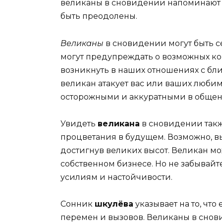
великаны в сновидении напоминают н
быть преодолены.
Великаны
в сновидении могут быть
могут предупреждать о возможных ко
возникнуть в наших отношениях с б
великан атакует вас или ваших любимы
осторожными и аккуратными в общен
Увидеть
великана
в сновидении такж
процветания в будущем. Возможно, в
достигнув великих высот. Великан мо
собственном бизнесе. Но не забывайт
усилиям и настойчивости.
Сонник
шкулёва
указывает на то, что
перемен и вызовов. Великаны в сно