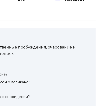
ственные пробуждения, очарование и
дениях
сне?
сон о великане?
а в сновидении?