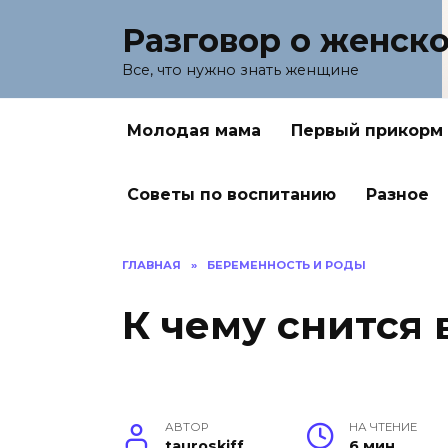
Перейти
Разговор о женск
к
содержанию
Все, что нужно знать женщине
Молодая мама
Первый прикорм
Советы по воспитанию
Разное
ГЛАВНАЯ
»
БЕРЕМЕННОСТЬ И РОДЫ
К чему снится
АВТОР
НА ЧТЕНИЕ
tauroskiff
6 мин.