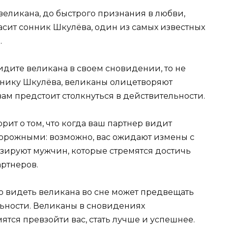
великана, до быстрого признания в любви,
асит сонник Шкулёва, один из самых известных
.
идите великана в своем сновидении, то не
оннику Шкулёва, великаны олицетворяют
вам предстоит столкнуться в действительности.
ит о том, что когда ваш партнер видит
сторожными: возможно, вас ожидают измены с
изируют мужчин, которые стремятся достичь
артнеров.
о видеть великана во сне может предвещать
ьности. Великаны в сновидениях
тся превзойти вас, стать лучше и успешнее.