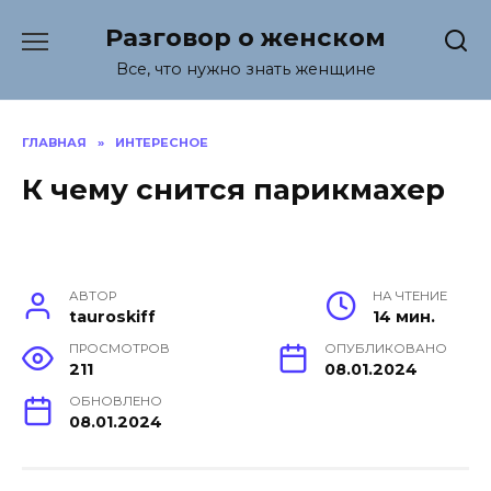
Перейти
Разговор о женском
к
содержанию
Все, что нужно знать женщине
ГЛАВНАЯ
»
ИНТЕРЕСНОЕ
К чему снится парикмахер
АВТОР
НА ЧТЕНИЕ
tauroskiff
14 мин.
ПРОСМОТРОВ
ОПУБЛИКОВАНО
211
08.01.2024
ОБНОВЛЕНО
08.01.2024