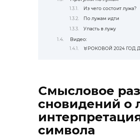
Из чего состоит лужа?
По лужам идти
Упасть в лужу
Видео:
♉РОКОВОЙ 2024 ГОД 
Смысловое ра
сновидений о 
интерпретация
символа