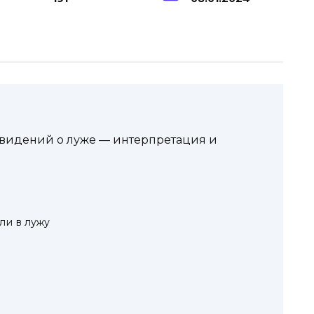
видений о луже — интерпретация и
али в лужу