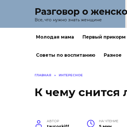
Перейти
Разговор о женск
к
содержанию
Все, что нужно знать женщине
Молодая мама
Первый прикорм
Советы по воспитанию
Разное
ГЛАВНАЯ
»
ИНТЕРЕСНОЕ
К чему снится
АВТОР
НА ЧТЕНИЕ
tauroskiff
5 мин.