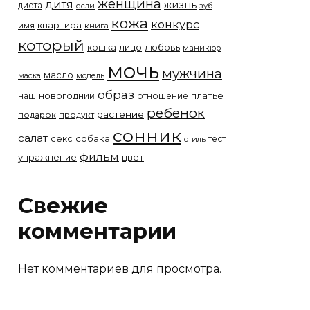
женщина
дитя
жизнь
диета
если
зуб
кожа
конкурс
квартира
имя
книга
который
лицо
кошка
любовь
маникюр
мочь
мужчина
масло
модель
маска
образ
новогодний
платье
наш
отношение
ребенок
растение
подарок
продукт
сонник
салат
собака
секс
тест
стиль
фильм
упражнение
цвет
Свежие
комментарии
Нет комментариев для просмотра.