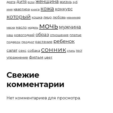
женщина
дитя
жизнь
диета
если
зуб
кожа
конкурс
квартира
имя
книга
который
лицо
кошка
любовь
маникюр
мочь
мужчина
масло
модель
маска
образ
новогодний
платье
наш
отношение
ребенок
растение
подарок
продукт
сонник
салат
собака
секс
тест
стиль
фильм
упражнение
цвет
Свежие
комментарии
Нет комментариев для просмотра.