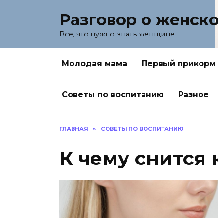
Перейти
Разговор о женск
к
содержанию
Все, что нужно знать женщине
Молодая мама
Первый прикорм
Советы по воспитанию
Разное
ГЛАВНАЯ
»
СОВЕТЫ ПО ВОСПИТАНИЮ
К чему снится 