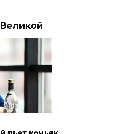
 Великой
й пьет коньяк