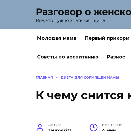
Перейти
Разговор о женск
к
содержанию
Все, что нужно знать женщине
Молодая мама
Первый прикорм
Советы по воспитанию
Разное
ГЛАВНАЯ
»
ДИЕТА ДЛЯ КОРМЯЩЕЙ МАМЫ
К чему снится 
АВТОР
НА ЧТЕНИЕ
tauroskiff
4 мин.