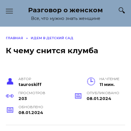
Перейти
Разговор о женском
к
содержанию
Все, что нужно знать женщине
ГЛАВНАЯ
»
ИДЕМ В ДЕТСКИЙ САД
К чему снится клумба
АВТОР
НА ЧТЕНИЕ
tauroskiff
11 мин.
ПРОСМОТРОВ
ОПУБЛИКОВАНО
203
08.01.2024
ОБНОВЛЕНО
08.01.2024