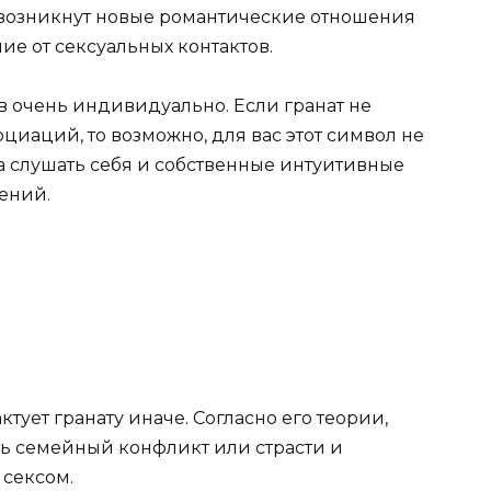
вас возникнут новые романтические отношения
е от сексуальных контактов.
ов очень индивидуально. Если гранат не
циаций, то возможно, для вас этот символ не
а слушать себя и собственные интуитивные
ений.
тует гранату иначе. Согласно его теории,
ть семейный конфликт или страсти и
 сексом.