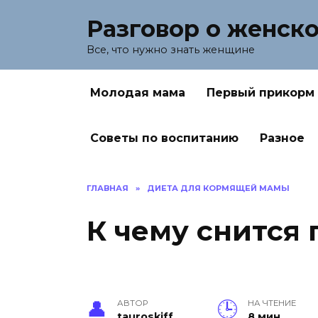
Перейти
Разговор о женск
к
содержанию
Все, что нужно знать женщине
Молодая мама
Первый прикорм
Советы по воспитанию
Разное
ГЛАВНАЯ
»
ДИЕТА ДЛЯ КОРМЯЩЕЙ МАМЫ
К чему снится 
АВТОР
НА ЧТЕНИЕ
tauroskiff
8 мин.