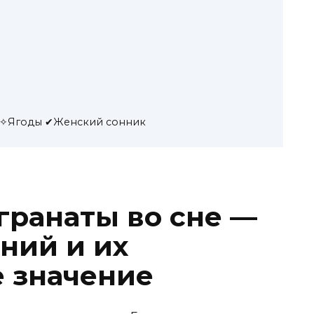
ы✧Ягоды ✔Женский сонник
ранаты во сне —
ний и их
 значение