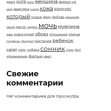
женщина
дитя
жизнь
диета
если
зуб
кожа
конкурс
квартира
имя
книга
который
лицо
кошка
любовь
маникюр
мочь
мужчина
масло
модель
маска
образ
новогодний
платье
наш
отношение
ребенок
растение
подарок
продукт
сонник
салат
собака
секс
тест
стиль
фильм
упражнение
цвет
Свежие
комментарии
Нет комментариев для просмотра.