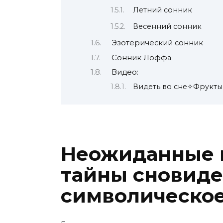
Летний сонник
Весенний сонник
Эзотерический сонник
Сонник Лоффа
Видео:
Видеть во сне✧Фрукт
Неожиданные г
тайны сновиде
символическое