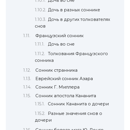
Дочь во сне
Дочь в разных соннике
Дочь в других толкователях
снов
Французский сонник
Дочь во сне
Толкования Французского
сонника
Сонник странника
Еврейский сонник Азара
Сонник Г. Миллера
Сонник апостола Кананита
Сонник Кананита о дочери
Разные значения снов о
дочери
Сонник белого мага Ю. Лонго