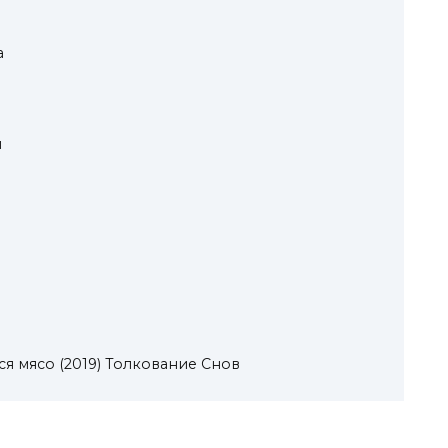
а
м
я мясо (2019) Толкование Снов