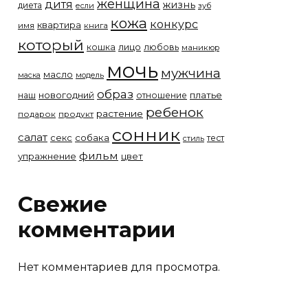
женщина
дитя
жизнь
диета
если
зуб
кожа
конкурс
квартира
имя
книга
который
лицо
кошка
любовь
маникюр
мочь
мужчина
масло
модель
маска
образ
новогодний
платье
наш
отношение
ребенок
растение
подарок
продукт
сонник
салат
собака
секс
тест
стиль
фильм
упражнение
цвет
Свежие
комментарии
Нет комментариев для просмотра.