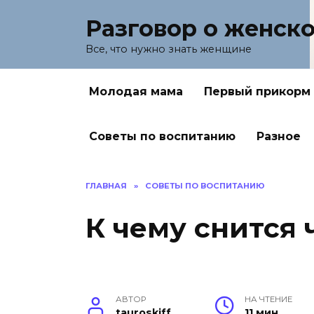
Перейти
Разговор о женск
к
содержанию
Все, что нужно знать женщине
Молодая мама
Первый прикорм
Советы по воспитанию
Разное
ГЛАВНАЯ
»
СОВЕТЫ ПО ВОСПИТАНИЮ
К чему снится 
АВТОР
НА ЧТЕНИЕ
tauroskiff
11 мин.