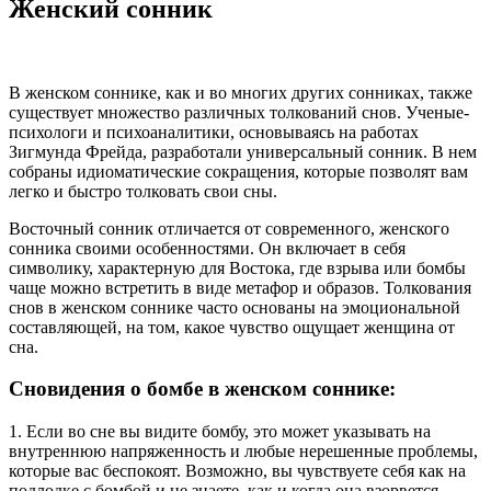
Женский сонник
В женском соннике, как и во многих других сонниках, также
существует множество различных толкований снов. Ученые-
психологи и психоаналитики, основываясь на работах
Зигмунда Фрейда, разработали универсальный сонник. В нем
собраны идиоматические сокращения, которые позволят вам
легко и быстро толковать свои сны.
Восточный сонник отличается от современного, женского
сонника своими особенностями. Он включает в себя
символику, характерную для Востока, где взрыва или бомбы
чаще можно встретить в виде метафор и образов. Толкования
снов в женском соннике часто основаны на эмоциональной
составляющей, на том, какое чувство ощущает женщина от
сна.
Сновидения о бомбе в женском соннике:
1. Если во сне вы видите бомбу, это может указывать на
внутреннюю напряженность и любые нерешенные проблемы,
которые вас беспокоят. Возможно, вы чувствуете себя как на
подлодке с бомбой и не знаете, как и когда она взорвется.