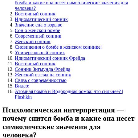
бомба и какие она несет символические значения для
человека?
Восточный сонник
Идиоматический сонник
Значение сна о взрыве
Сон о женской бомбе
Современный сонник
Женский сонник
Сновидения о бомбе в женском соннике:
Универсальный сонник
Идиоматический сонник Фрейда
Восточный сонник
Сонник Зигмунда Фрейда
Женский взгляд на сонник
Связь с современностью
Видео:
Атомная бомба и Водородная бомба: что сильнее? |
Plushkin
Психологическая интерпретация —
почему снится бомба и какие она несет
символические значения для
человека?