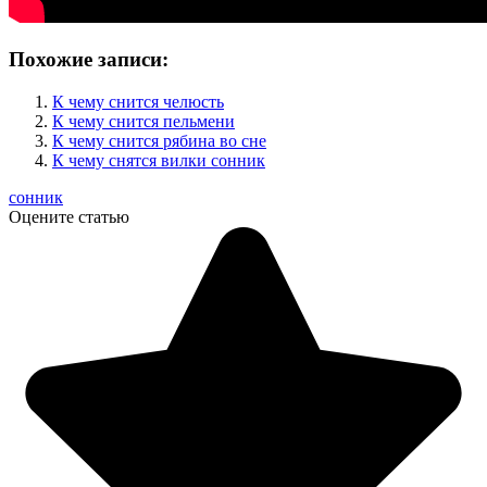
Похожие записи:
К чему снится челюсть
К чему снится пельмени
К чему снится рябина во сне
К чему снятся вилки сонник
сонник
Оцените статью