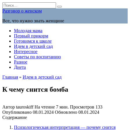
Перейти
Search
к
for:
Разговор о женском
содержанию
Все, что нужно знать женщине
Молодая мама
Первый прикорм
Готовимся к школе
Идем в детский сад
Интересное
Советы по воспитанию
Разное
Диета
Главная
»
Идем в детский сад
К чему снится бомба
Автор
tauroskiff
На чтение
7 мин.
Просмотров
133
Опубликовано
08.01.2024
Обновлено
08.01.2024
Содержание
Психологическая интерпретация — почему снится