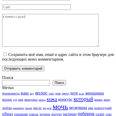
*
Сайт
Комментарий
Сохранить моё имя, email и адрес сайта в этом браузере для
последующих моих комментариев.
Поиск
Поиск
Метки
волос
ваш
женщина
дитя
беременность
день
диета
вод
глаз
если
который
кожа
конкурс
жизнь
квартира
лицо
кошка
зуб
имя
книга
мочь
мужчина
новогодний
любовь
масло
наш
маникюр
модель
маска
ребенок
образ
салат
платье
растение
отношение
подарок
продукт
секс