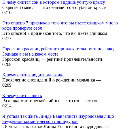
К чему снится сон в котором видишь убитую крысу
Скрытый смысл — что означает сон о убитой крысе
0
210
Это опасно 7 признаков того что вы пьете слишком много
кофе проверьте себя
Это опасно! 7 признаков того, что вы пьете слишком
0
277
Гороскоп красавиц рейтинг привлекательности по знаку
Зодиака а вы на каком месте
Гороскоп красавиц — рейтинг привлекательности
0
268
К чему снится родить мальчика
Проявление сновидений о рождении мальчика —
0
209
К чему снится шить
Разгадка мистической тайны — что означает сон
0
214
Я устала так жить Линда Евангелиста изуродовала лицо
неудачной косметической процедурой
«Я устала так жить» Линда Евангелиста изуродовала