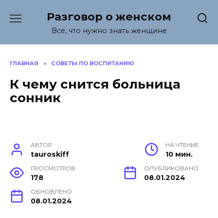
Перейти
Разговор о женском
к
содержанию
Все, что нужно знать женщине
ГЛАВНАЯ
»
СОВЕТЫ ПО ВОСПИТАНИЮ
К чему снится больница
сонник
АВТОР
НА ЧТЕНИЕ
tauroskiff
10 мин.
ПРОСМОТРОВ
ОПУБЛИКОВАНО
178
08.01.2024
ОБНОВЛЕНО
08.01.2024