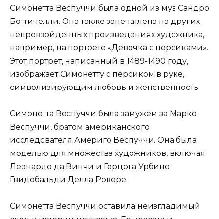
Симонетта Веспуччи была одной из муз Сандро
Боттичелли. Она также запечатлена на других
непревзойденных произведениях художника,
например, на портрете «Девочка с персиками».
Этот портрет, написанный в 1489-1490 году,
изображает Симонетту с персиком в руке,
символизирующим любовь и женственность.
Симонетта Веспуччи была замужем за Марко
Веспуччи, братом американского
исследователя Америго Веспуччи. Она была
моделью для множества художников, включая
Леонардо да Винчи и Герцога Урбино
Гвидобальди Делла Ровере.
Симонетта Веспуччи оставила неизгладимый