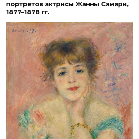
портретов актрисы Жанны Самари,
1877–1878 гг.