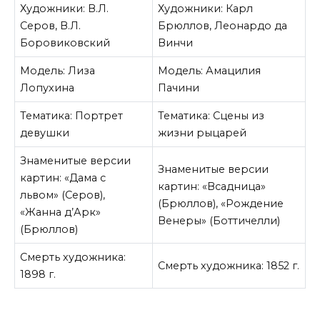
Художники: В.Л.
Художники: Карл
Серов, В.Л.
Брюллов, Леонардо да
Боровиковский
Винчи
Модель: Лиза
Модель: Амацилия
Лопухина
Пачини
Тематика: Портрет
Тематика: Сцены из
девушки
жизни рыцарей
Знаменитые версии
Знаменитые версии
картин: «Дама с
картин: «Всадница»
львом» (Серов),
(Брюллов), «Рождение
«Жанна д’Арк»
Венеры» (Боттичелли)
(Брюллов)
Смерть художника:
Смерть художника: 1852 г.
1898 г.