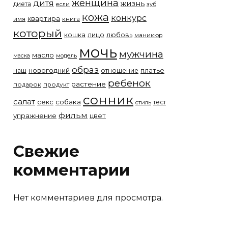
женщина
дитя
жизнь
диета
если
зуб
кожа
конкурс
квартира
имя
книга
который
лицо
кошка
любовь
маникюр
мочь
мужчина
масло
модель
маска
образ
новогодний
платье
наш
отношение
ребенок
растение
подарок
продукт
сонник
салат
собака
секс
тест
стиль
фильм
упражнение
цвет
Свежие
комментарии
Нет комментариев для просмотра.