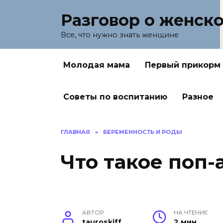
Перейти
Разговор о женск
к
содержанию
Все, что нужно знать женщине
Молодая мама
Первый прикорм
Советы по воспитанию
Разное
ГЛАВНАЯ
»
БЕРЕМЕННОСТЬ И РОДЫ
Что такое поп-
АВТОР
НА ЧТЕНИЕ
tauroskiff
2 мин.