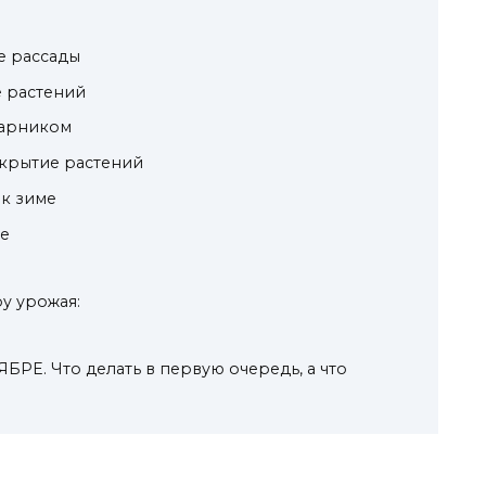
е рассады
е растений
 парником
 укрытие растений
 к зиме
ие
у урожая:
РЕ. Что делать в первую очередь, а что