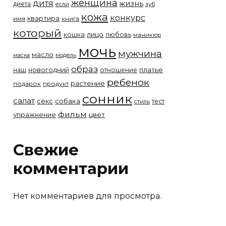
женщина
дитя
жизнь
диета
если
зуб
кожа
конкурс
квартира
имя
книга
который
лицо
кошка
любовь
маникюр
мочь
мужчина
масло
модель
маска
образ
новогодний
платье
наш
отношение
ребенок
растение
подарок
продукт
сонник
салат
собака
секс
тест
стиль
фильм
упражнение
цвет
Свежие
комментарии
Нет комментариев для просмотра.