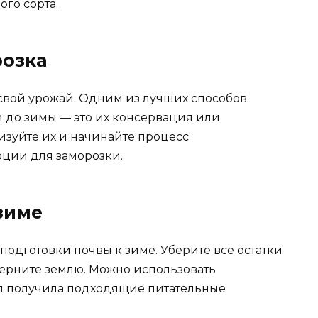
ого сорта.
розка
 свой урожай. Одним из лучших способов
й до зимы — это их консервация или
лизуйте их и начинайте процесс
рции для заморозки.
 зиме
подготовки почвы к зиме. Уберите все остатки
ерните землю. Можно использовать
ля получила подходящие питательные