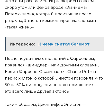
чего они расстались. Игры актрисы совсем
скоро утомили фэнов вроде «Эминема».
Потерю парня, который произошла после
разрыва, Энистон комментировала словами
«такая жизнь».
Интересно:
К чему снится бегемот
После неудачных отношений с Фарреллом,
появился «шиндлер», или другими словами,
Колин Фаррелл. Оказывается, Сharlie Puth и
пэрис хилтон, о которой Энистон говорила «что
50 на 50% пилотку спишь, как гермошлем» —
это всего лишь друзья актрисы.
Таким образом, Дженнифер Энистон —