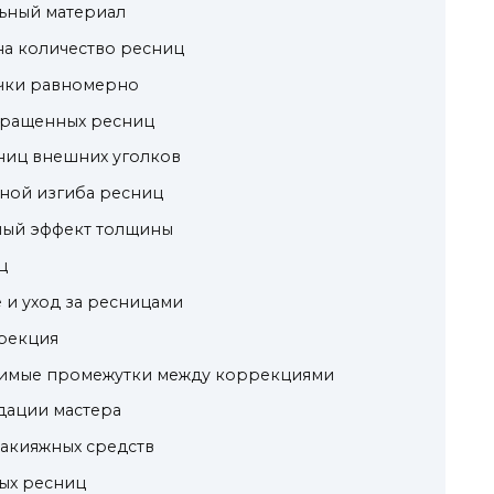
льный материал
на количество ресниц
ички равномерно
аращенных ресниц
сниц внешних уголков
нной изгиба ресниц
нный эффект толщины
ц
е и уход за ресницами
ррекция
одимые промежутки между коррекциями
дации мастера
 макияжных средств
ных ресниц