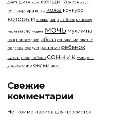
женщина
дитя
жизнь
диета
если
зуб
кожа
конкурс
квартира
имя
книга
который
лицо
кошка
любовь
маникюр
мочь
мужчина
масло
модель
маска
образ
новогодний
платье
наш
отношение
ребенок
растение
подарок
продукт
сонник
салат
собака
секс
тест
стиль
фильм
упражнение
цвет
Свежие
комментарии
Нет комментариев для просмотра.