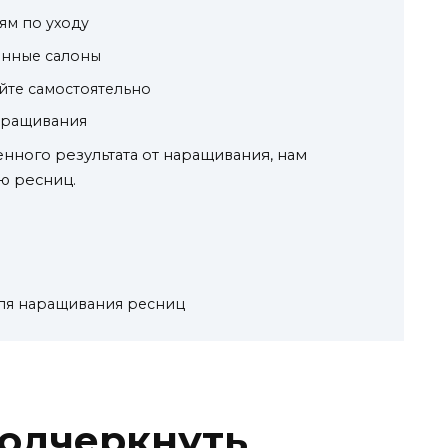
ям по уходу
енные салоны
йте самостоятельно
наращивания
енного результата от наращивания, нам
ю ресниц.
для наращивания ресниц
подчеркнуть