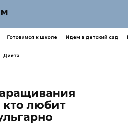
ом
Готовимся к школе
Идем в детский сад
Диета
наращивания
 кто любит
ульгарно