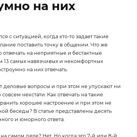
умно на них
ся с ситуацией, когда кто-то задает такие
ание поставить точку в общении. Что же
о отвечать на неприятные и бестактные
им 13 самых навязчивых и некомфортных
строумно на них отвечать.
т деловые вопросы и при этом не упускают ни
совсем некстати. Как отвечать на такие
охранить хорошее настроение и при этом не
ой беседы? В статье представлены десять
ного и юморного ответа.
на самом деле? Нет. Но когда это 7-й или 8-й