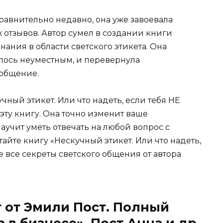
 сравнительно недавно, она уже завоевала
 отзывов. Автор сумел в создании книги
ания в области светского этикета. Она
алось неуместным, и перевернула
 общение.
учный этикет. Или что надеть, если тебя НЕ
ту книгу. Она точно изменит ваше
аучит уметь отвечать на любой вопрос с
айте книгу «Нескучный этикет. Или что надеть,
е все секреты светского общения от автора
 от Эмили Пост. Полный
 в бизнесе», Пост Анна и др.