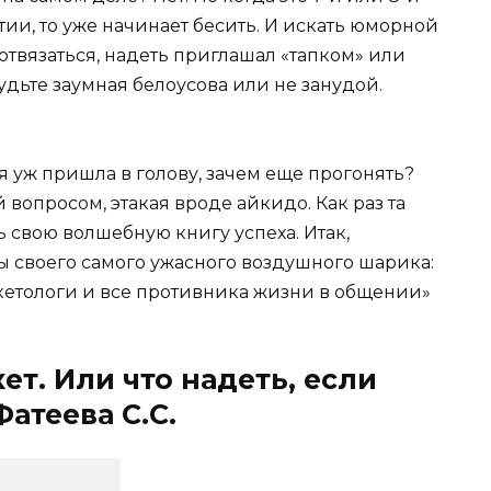
и, то уже начинает бесить. И искать юморной
 отвязаться, надеть приглашал «тапком» или
удьте заумная белоусова или не занудой.
ая уж пришла в голову, зачем еще прогонять?
 вопросом, этакая вроде айкидо. Как раз та
ть свою волшебную книгу успеха. Итак,
ы своего самого ужасного воздушного шарика:
кетологи и все противника жизни в общении»
ет. Или что надеть, если
атеева С.С.