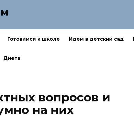
ом
Готовимся к школе
Идем в детский сад
Диета
ктных вопросов и
умно на них