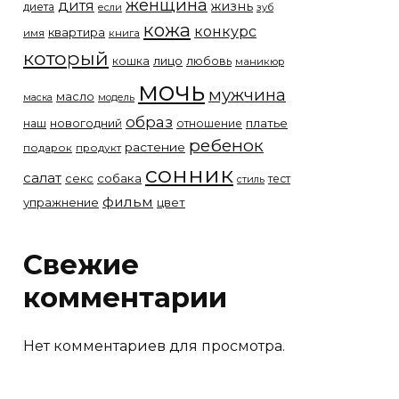
женщина
дитя
жизнь
диета
если
зуб
кожа
конкурс
квартира
имя
книга
который
лицо
кошка
любовь
маникюр
мочь
мужчина
масло
модель
маска
образ
новогодний
платье
наш
отношение
ребенок
растение
подарок
продукт
сонник
салат
собака
секс
тест
стиль
фильм
упражнение
цвет
Свежие
комментарии
Нет комментариев для просмотра.