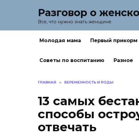
Перейти
Разговор о женск
к
содержанию
Все, что нужно знать женщине
Молодая мама
Первый прикорм
Советы по воспитанию
Разное
ГЛАВНАЯ
»
БЕРЕМЕННОСТЬ И РОДЫ
13 самых беста
способы остро
отвечать