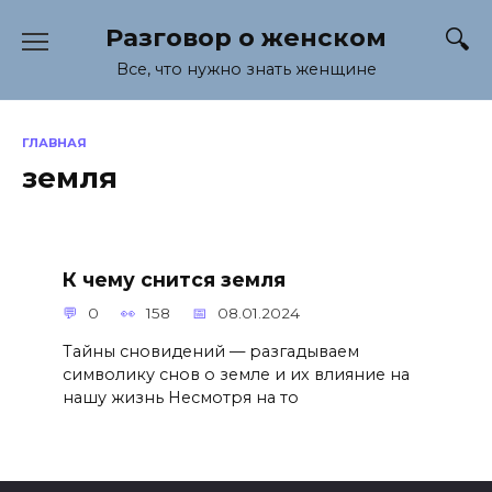
Перейти
Разговор о женском
к
содержанию
Все, что нужно знать женщине
ГЛАВНАЯ
земля
К чему снится земля
0
158
08.01.2024
Тайны сновидений — разгадываем
символику снов о земле и их влияние на
нашу жизнь Несмотря на то