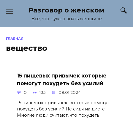
Перейти
Разговор о женском
к
содержанию
Все, что нужно знать женщине
ГЛАВНАЯ
вещество
15 пищевых привычек которые
помогут похудеть без усилий
0
135
08.01.2024
15 пищевых привычек, которые помогут
похудеть без усилий Не сидя на диете
Многие люди считают, что похудеть