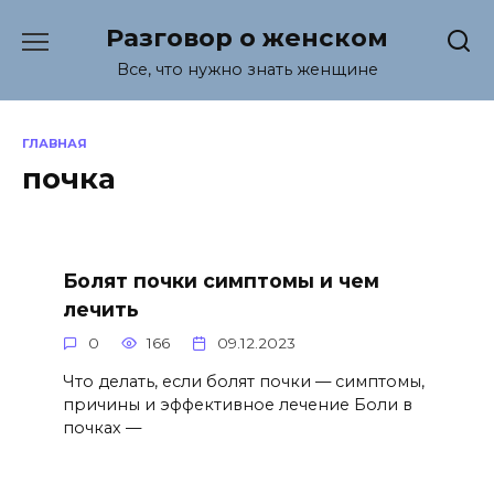
Перейти
Разговор о женском
к
содержанию
Все, что нужно знать женщине
ГЛАВНАЯ
почка
Болят почки симптомы и чем
лечить
0
166
09.12.2023
Что делать, если болят почки — симптомы,
причины и эффективное лечение Боли в
почках —