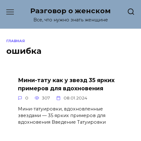
Перейти
Разговор о женском
к
содержанию
Все, что нужно знать женщине
ГЛАВНАЯ
ошибка
Мини-тату как у звезд 35 ярких
примеров для вдохновения
0
307
08.01.2024
Мини-татуировки, вдохновленные
звездами — 35 ярких примеров для
вдохновения Введение Татуировки