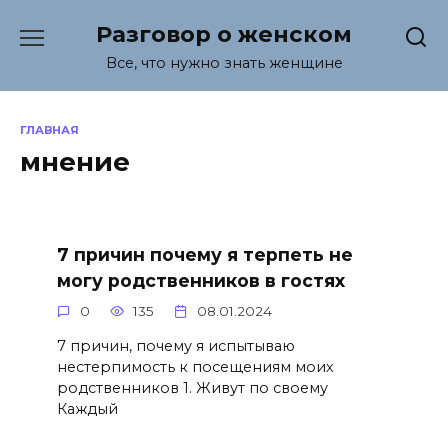
Перейти
Разговор о женском
к
содержанию
Все, что нужно знать женщине
ГЛАВНАЯ
мнение
7 причин почему я терпеть не
могу родственников в гостях
0
135
08.01.2024
7 причин, почему я испытываю
нестерпимость к посещениям моих
родственников 1. Живут по своему
Каждый