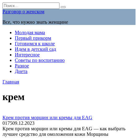
Перейти
Search
к
for:
Разговор о женском
содержанию
Все, что нужно знать женщине
Молодая мама
Первый прикорм
Готовимся к школе
Идем в детский сад
Интересное
Советы по воспитанию
Разное
Диета
Главная
крем
Крем против морщин или кремы для EAG
0
175
09.12.2023
Крем против морщин или кремы для EAG — как выбрать
лучшее средство для омоложения кожи Морщины