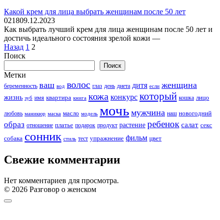
Какой крем для лица выбрать женщинам после 50 лет
0
218
09.12.2023
Как выбрать лучший крем для лица женщинам после 50 лет и
достичь идеального состояния зрелой кожи —
Пагинация
Назад
1
2
записей
Поиск
Поиск
Метки
волос
ваш
женщина
дитя
беременность
день
диета
вод
глаз
если
который
кожа
конкурс
жизнь
квартира
лицо
кошка
зуб
имя
книга
мочь
мужчина
новогодний
любовь
масло
наш
маникюр
модель
маска
ребенок
образ
салат
платье
растение
отношение
подарок
продукт
секс
сонник
фильм
собака
упражнение
тест
цвет
стиль
Свежие комментарии
Нет комментариев для просмотра.
© 2026 Разговор о женском