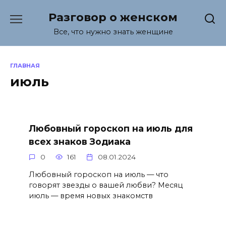
Перейти
Разговор о женском
к
содержанию
Все, что нужно знать женщине
ГЛАВНАЯ
июль
Любовный гороскоп на июль для
всех знаков Зодиака
0
161
08.01.2024
Любовный гороскоп на июль — что
говорят звезды о вашей любви? Месяц
июль — время новых знакомств