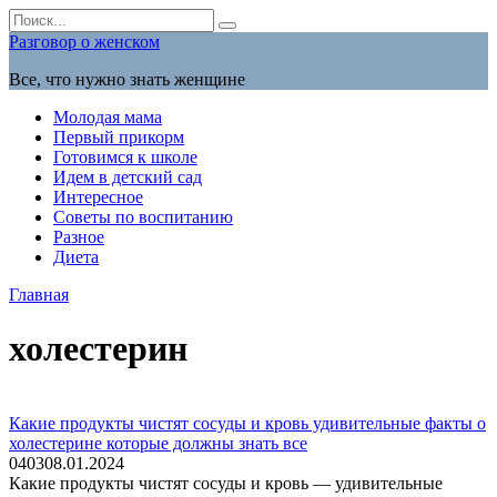
Перейти
Search
к
for:
Разговор о женском
содержанию
Все, что нужно знать женщине
Молодая мама
Первый прикорм
Готовимся к школе
Идем в детский сад
Интересное
Советы по воспитанию
Разное
Диета
Главная
холестерин
Какие продукты чистят сосуды и кровь удивительные факты о
холестерине которые должны знать все
0
403
08.01.2024
Какие продукты чистят сосуды и кровь — удивительные