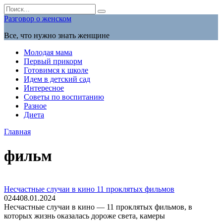
Перейти
Search
к
for:
Разговор о женском
содержанию
Все, что нужно знать женщине
Молодая мама
Первый прикорм
Готовимся к школе
Идем в детский сад
Интересное
Советы по воспитанию
Разное
Диета
Главная
фильм
Несчастные случаи в кино 11 проклятых фильмов
0
244
08.01.2024
Несчастные случаи в кино — 11 проклятых фильмов, в
которых жизнь оказалась дороже света, камеры